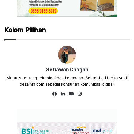
Kolom Pilihan
Setiawan Chogah
Menulis tentang teknologi dan keuangan. Sehari-hari berkarya di
dezainin.com sebagai konsultan komunikasi digital.
Fa
Lin
Yo
Ins
ce
ke
uT
tag
bo
dIn
ub
ra
ok
e
m