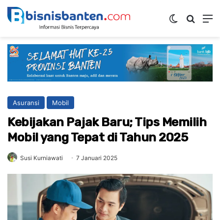
Switch ski
Mencar
M
Asuransi
Mobil
Kebijakan Pajak Baru; Tips Memilih
Mobil yang Tepat di Tahun 2025
Susi Kurniawati
7 Januari 2025