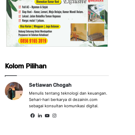
Kolom Pilihan
Setiawan Chogah
Menulis tentang teknologi dan keuangan.
Sehari-hari berkarya di dezainin.com
sebagai konsultan komunikasi digital.
Fa
Lin
Yo
Ins
ce
ke
uT
tag
bo
dIn
ub
ra