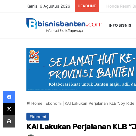
Kamis, 6 Agustus 2026
HEADLINE
Honda Resmi Buk
INFO BISNIS
Facebook
Home
|
Ekonomi
|
KAI Lakukan Perjalanan KLB “Joy Ride
X
Print
Ekonomi
KAI Lakukan Perjalanan KLB “