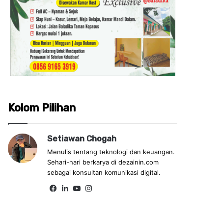
Kolom Pilihan
Setiawan Chogah
Menulis tentang teknologi dan keuangan.
Sehari-hari berkarya di dezainin.com
sebagai konsultan komunikasi digital.
Fa
Lin
Yo
Ins
ce
ke
uT
tag
bo
dIn
ub
ra