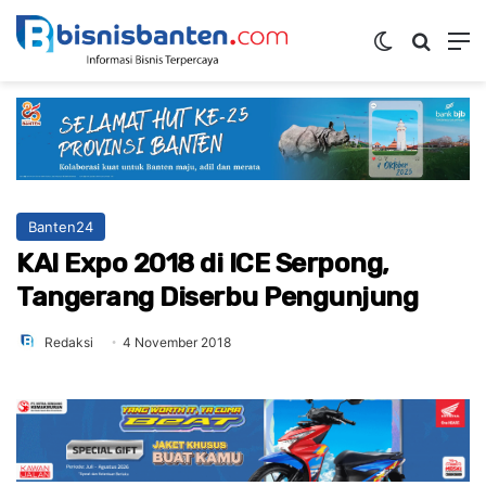
Switch ski
Mencar
M
Banten24
KAI Expo 2018 di ICE Serpong,
Tangerang Diserbu Pengunjung
Redaksi
4 November 2018