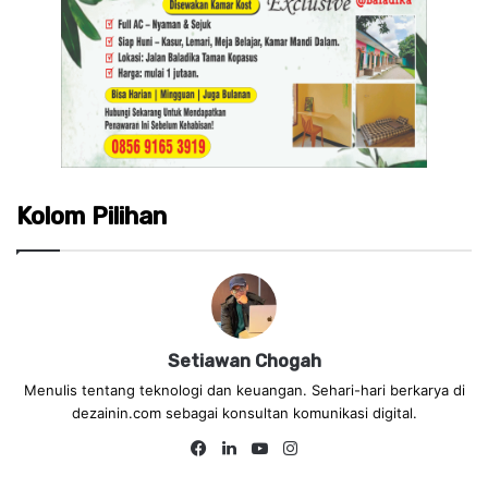
Kolom Pilihan
Setiawan Chogah
Menulis tentang teknologi dan keuangan. Sehari-hari berkarya di
dezainin.com sebagai konsultan komunikasi digital.
Fa
Lin
Yo
Ins
ce
ke
uT
tag