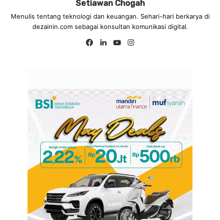
Setiawan Chogah
Menulis tentang teknologi dan keuangan. Sehari-hari berkarya di
dezainin.com sebagai konsultan komunikasi digital.
Fa
Lin
Yo
Ins
ce
ke
uT
tag
bo
dIn
ub
ra
ok
e
m