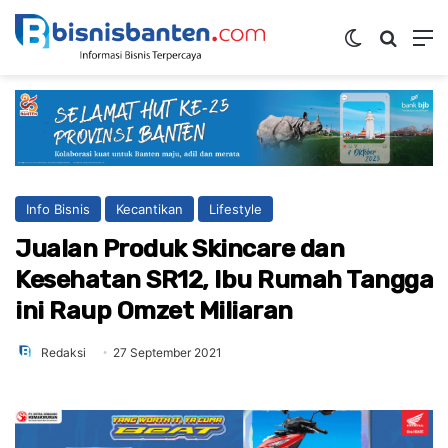
Switch ski
Mencar
M
Info Bisnis
Kecantikan
Lifestyle
Jualan Produk Skincare dan
Kesehatan SR12, Ibu Rumah Tangga
ini Raup Omzet Miliaran
Redaksi
27 September 2021