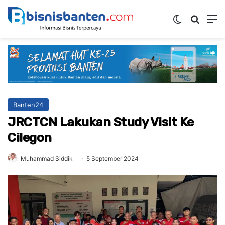
Switch ski
Mencar
M
Banten24
JRCTCN Lakukan Study Visit Ke
Cilegon
Muhammad Siddik
5 September 2024