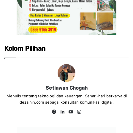
Kolom Pilihan
Setiawan Chogah
Menulis tentang teknologi dan keuangan. Sehari-hari berkarya di
dezainin.com sebagai konsultan komunikasi digital.
Fa
Lin
Yo
Ins
ce
ke
uT
tag
bo
dIn
ub
ra