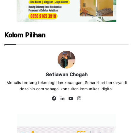
Kolom Pilihan
Setiawan Chogah
Menulis tentang teknologi dan keuangan. Sehari-hari berkarya di
dezainin.com sebagai konsultan komunikasi digital.
Fa
Lin
Yo
Ins
ce
ke
uT
tag
bo
dIn
ub
ra
ok
e
m