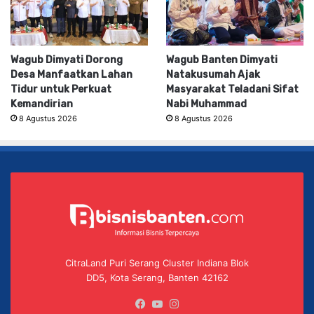
Wagub Dimyati Dorong
Wagub Banten Dimyati
Desa Manfaatkan Lahan
Natakusumah Ajak
Tidur untuk Perkuat
Masyarakat Teladani Sifat
Kemandirian
Nabi Muhammad
8 Agustus 2026
8 Agustus 2026
CitraLand Puri Serang Cluster Indiana Blok
DD5, Kota Serang, Banten 42162
Facebook
YouTube
Instagram