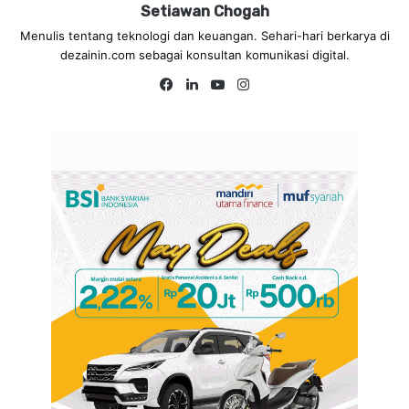
Setiawan Chogah
Menulis tentang teknologi dan keuangan. Sehari-hari berkarya di
dezainin.com sebagai konsultan komunikasi digital.
Fa
Lin
Yo
Ins
ce
ke
uT
tag
bo
dIn
ub
ra
ok
e
m