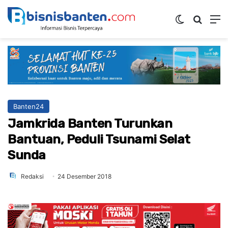
Switch ski
Mencar
M
Banten24
Jamkrida Banten Turunkan
Bantuan, Peduli Tsunami Selat
Sunda
Redaksi
24 Desember 2018