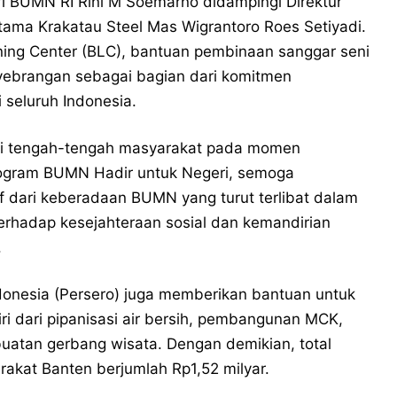
ri BUMN RI Rini M Soemarno didampingi Direktur
tama Krakatau Steel Mas Wigrantoro Roes Setiyadi.
rning Center (BLC), bantuan pembinaan sanggar seni
ebrangan sebagai bagian dari komitmen
seluruh Indonesia.
r di tengah-tengah masyarakat pada momen
rogram BUMN Hadir untuk Negeri, semoga
f dari keberadaan BUMN yang turut terlibat dalam
erhadap kesejahteraan sosial dan kemandirian
.
onesia (Persero) juga memberikan bantuan untuk
i dari pipanisasi air bersih, pembangunan MCK,
atan gerbang wisata. Dengan demikian, total
akat Banten berjumlah Rp1,52 milyar.