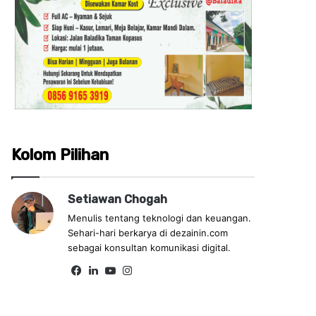
Kolom Pilihan
Setiawan Chogah
Menulis tentang teknologi dan keuangan.
Sehari-hari berkarya di dezainin.com
sebagai konsultan komunikasi digital.
Fa
Lin
Yo
Ins
ce
ke
uT
tag
bo
dIn
ub
ra