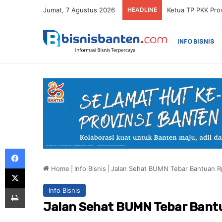
Jumat, 7 Agustus 2026
HEADLINE
INFO BISNIS
Facebook
Home
|
Info Bisnis
|
Jalan Sehat BUMN Tebar Bantuan Rp
X
Print
Info Bisnis
Jalan Sehat BUMN Tebar Bantu