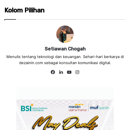
Kolom Pilihan
Setiawan Chogah
Menulis tentang teknologi dan keuangan. Sehari-hari berkarya di
dezainin.com sebagai konsultan komunikasi digital.
Fa
Lin
Yo
Ins
ce
ke
uT
tag
bo
dIn
ub
ra
ok
e
m