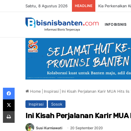
Sabtu, 8 Agustus 2026
HEADLINE
INFO BISNIS
Facebook
Home
|
Inspirasi
|
Ini Kisah Perjalanan Karir MUA Hits Iis
X
Inspirasi
Sosok
Print
Ini Kisah Perjalanan Karir MUA H
Susi Kurniawati
20 September 2020