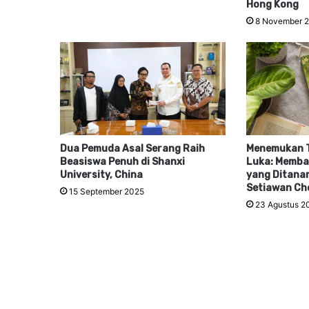
Hong Kong
8 November 
Dua Pemuda Asal Serang Raih
Menemukan T
Beasiswa Penuh di Shanxi
Luka: Memb
University, China
yang Ditana
Setiawan Ch
15 September 2025
23 Agustus 2