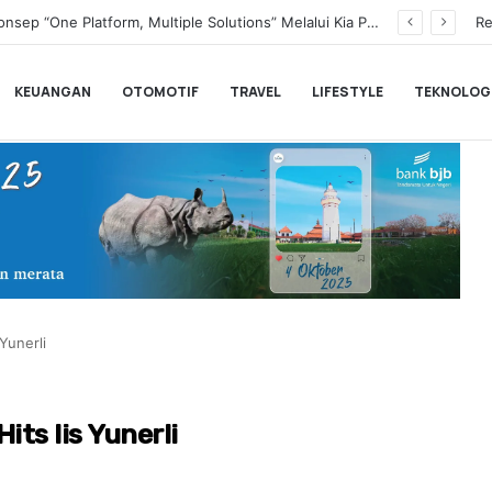
Transformasi Digital Perkuat Layanan, Bank bjb Raih Lima Titanium Awards pada PRIMA Awards 2026
Re
KEUANGAN
OTOMOTIF
TRAVEL
LIFESTYLE
TEKNOLOG
 Yunerli
its Iis Yunerli