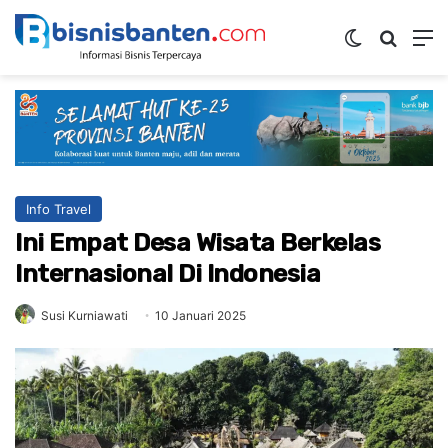
Switch ski
Mencar
M
Info Travel
Ini Empat Desa Wisata Berkelas
Internasional Di Indonesia
Susi Kurniawati
10 Januari 2025