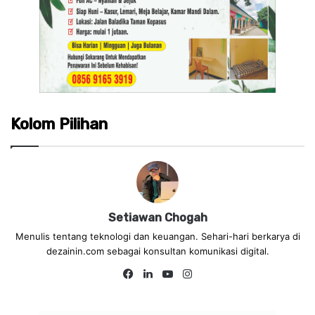
Kolom Pilihan
Setiawan Chogah
Menulis tentang teknologi dan keuangan. Sehari-hari berkarya di
dezainin.com sebagai konsultan komunikasi digital.
Fa
Lin
Yo
Ins
ce
ke
uT
tag
bo
dIn
ub
ra