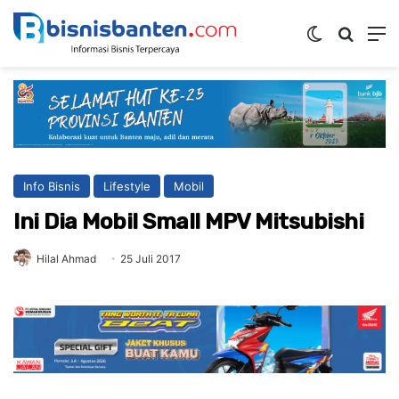
Switch ski
Mencar
M
Info Bisnis
Lifestyle
Mobil
Ini Dia Mobil Small MPV Mitsubishi
Hilal Ahmad
25 Juli 2017