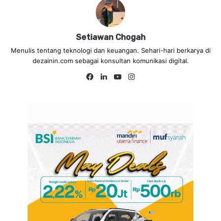
Setiawan Chogah
Menulis tentang teknologi dan keuangan. Sehari-hari berkarya di
dezainin.com sebagai konsultan komunikasi digital.
Fa
Lin
Yo
Ins
ce
ke
uT
tag
bo
dIn
ub
ra
ok
e
m