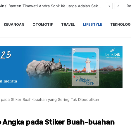
BLACKPINK Gelar Meet & Greet Spesial Rayakan Anniversary ke-10, Ini Syarat dan Jadwalnya
Re
KEUANGAN
OTOMOTIF
TRAVEL
LIFESTYLE
TEKNOLOG
a pada Stiker Buah-buahan yang Sering Tak Dipedulikan
de Angka pada Stiker Buah-buahan