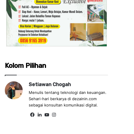
Kolom Pilihan
Setiawan Chogah
Menulis tentang teknologi dan keuangan.
Sehari-hari berkarya di dezainin.com
sebagai konsultan komunikasi digital.
Fa
Lin
Yo
Ins
ce
ke
uT
tag
bo
dIn
ub
ra