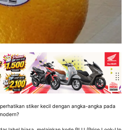
rhatikan stiker kecil dengan angka-angka pada
 modern?
ar label biasa, melainkan kode PLU (Price Look-Up