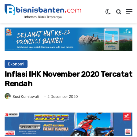
Switch skin
Mencar
M
Ekonomi
Inflasi IHK November 2020 Tercatat
Rendah
Susi Kurniawati
2 Desember 2020