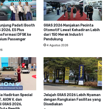
unjung Padati Booth
GIIAS 2026 Manjakan Pecinta
S 2026, E5 Plus
Otomotif Lewat Kehadiran Lebih
nsformasi DFSK ke
dari 150 Merek Industri
ium Passenger
Pendukung
4 Agustus 2026
26
a Hadirkan Special
Jelajah GIIAS 2026 Lebih Nyaman
, AION V, dan
dengan Rangkaian Fasilitas yang
 GIIAS 2026,
Disediakan
uta Pemilik