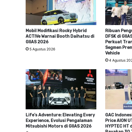
Mobil Modifikasi Rocky Hybrid
Ribuan Peng
ACTIVe Warnai Booth Daihatsu di
DFSK di GIIA
GIIAS 2026
Perkuat Tra
Segmen Prem
5 Agustus 2026
Vehicle
4 Agustus 20
Life’s Adventure: Elevating Every
GAC Indonesi
Experience, Evolusi Pengalaman
Price AION UT
Mitsubishi Motors di GIIAS 2026
HYPTEC HT di
Rayakan 30 J