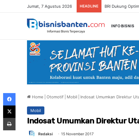
Jumat, 7 Agustus 2026
HEADLINE
INFO BISNIS
Facebook
Home
|
Otomotif
|
Mobil
|
Indosat Umumkan Direktur Ut
X
Mobil
Print
Indosat Umumkan Direktur Ut
Redaksi
15 November 2017