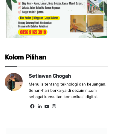
Kolom Pilihan
Setiawan Chogah
Menulis tentang teknologi dan keuangan.
Sehari-hari berkarya di dezainin.com
sebagai konsultan komunikasi digital.
Fa
Lin
Yo
Ins
ce
ke
uT
tag
bo
dIn
ub
ra
ok
e
m