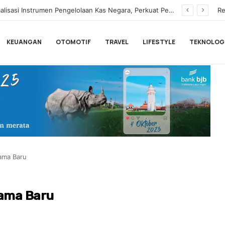
Hampir Sentuh 70.000 Pengguna, Polytron Optimis Sambut Ajang GIIAS 2026 dengan Respon Positif
Re
KEUANGAN
OTOMOTIF
TRAVEL
LIFESTYLE
TEKNOLOG
ama Baru
ama Baru