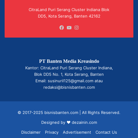
CitraLand Puri Serang Cluster Indiana Blok
DD5, Kota Serang, Banten 42162
Facebook
YouTube
Instagram
PT Banten Media Kreasindo
Kantor: CitraLand Puri Serang Cluster Indiana,
Blok DD5 No. 1, Kota Serang, Banten
Email: susinuril125@gmail.com atau
redaksi@bisnisbanten.com
© 2017-2025 bisnisbanten.com | All Rights Reserved.
Designed by ❤
dezainin.com
Disclaimer
Privacy
Advertisement
Contact Us