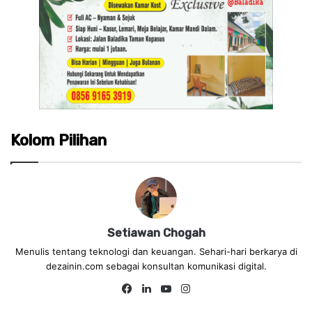
Kolom Pilihan
Setiawan Chogah
Menulis tentang teknologi dan keuangan. Sehari-hari berkarya di
dezainin.com sebagai konsultan komunikasi digital.
Fa
Lin
Yo
Ins
ce
ke
uT
tag