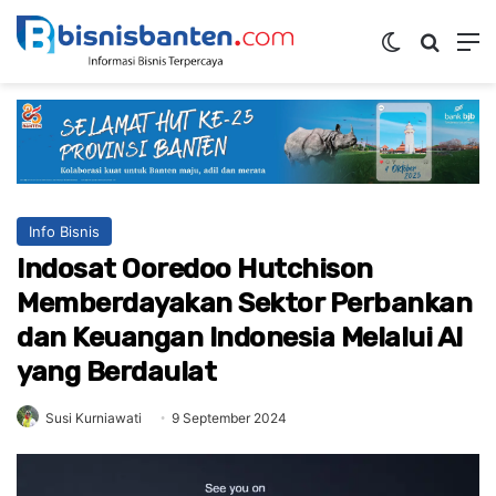
Switch ski
Mencar
M
Info Bisnis
Indosat Ooredoo Hutchison
Memberdayakan Sektor Perbankan
dan Keuangan Indonesia Melalui AI
yang Berdaulat
Susi Kurniawati
9 September 2024