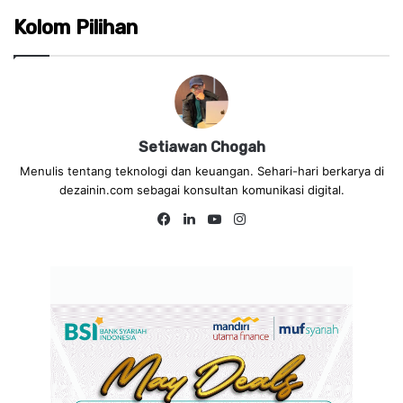
Kolom Pilihan
Setiawan Chogah
Menulis tentang teknologi dan keuangan. Sehari-hari berkarya di
dezainin.com sebagai konsultan komunikasi digital.
Fa
Lin
Yo
Ins
ce
ke
uT
tag
bo
dIn
ub
ra
ok
e
m