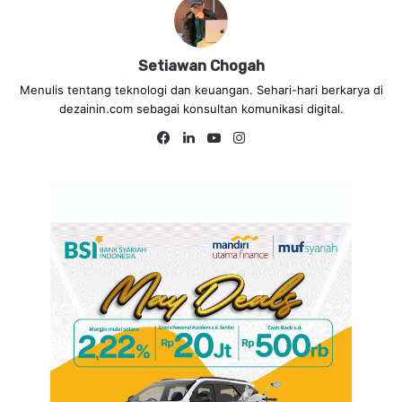
Setiawan Chogah
Menulis tentang teknologi dan keuangan. Sehari-hari berkarya di
dezainin.com sebagai konsultan komunikasi digital.
Fa
Lin
Yo
Ins
ce
ke
uT
tag
bo
dIn
ub
ra
ok
e
m