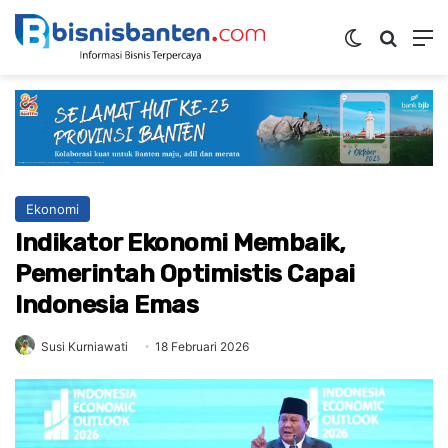
Switch ski
Mencar
M
Ekonomi
Indikator Ekonomi Membaik,
Pemerintah Optimistis Capai
Indonesia Emas
Susi Kurniawati
18 Februari 2026