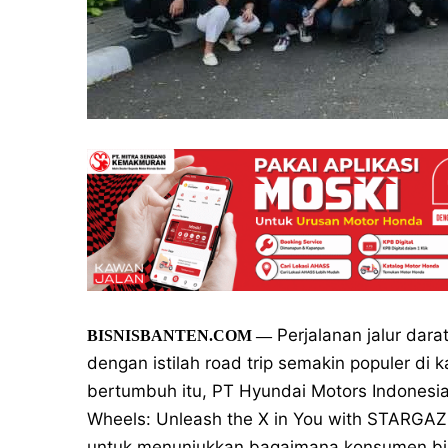
Perjalanan jalur dar
BISNISBANTEN.COM —
dengan istilah road trip semakin populer di
bertumbuh itu, PT Hyundai Motors Indonesia
Wheels: Unleash the X in You with STARGA
untuk menunjukkan bagaimana konsumen bis