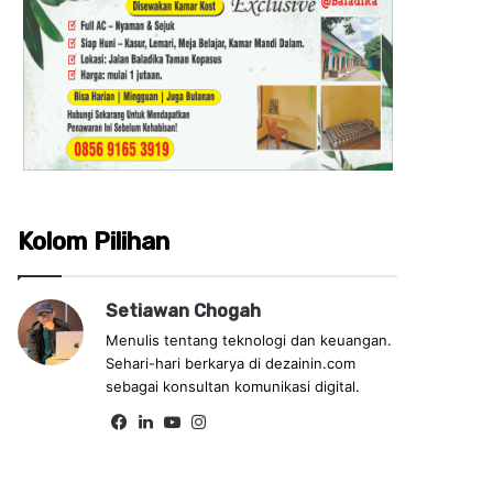
Kolom Pilihan
Setiawan Chogah
Menulis tentang teknologi dan keuangan.
Sehari-hari berkarya di dezainin.com
sebagai konsultan komunikasi digital.
Fa
Lin
Yo
Ins
ce
ke
uT
tag
bo
dIn
ub
ra