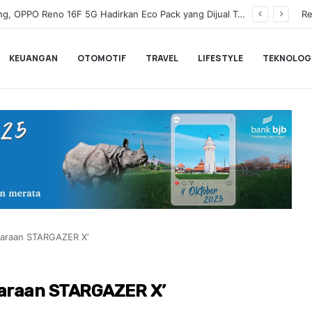
Wamenkeu Juda Agung Optimis Ekonomi Tumbuh Kuat dan Fiskal Tetap Terjaga di Tengah Ketidakpastian Global
Re
KEUANGAN
OTOMOTIF
TRAVEL
LIFESTYLE
TEKNOLOG
daraan STARGAZER X’
daraan STARGAZER X’