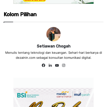
Kolom Pilihan
Setiawan Chogah
Menulis tentang teknologi dan keuangan. Sehari-hari berkarya di
dezainin.com sebagai konsultan komunikasi digital.
Fa
Lin
Yo
Ins
ce
ke
uT
tag
bo
dIn
ub
ra
ok
e
m