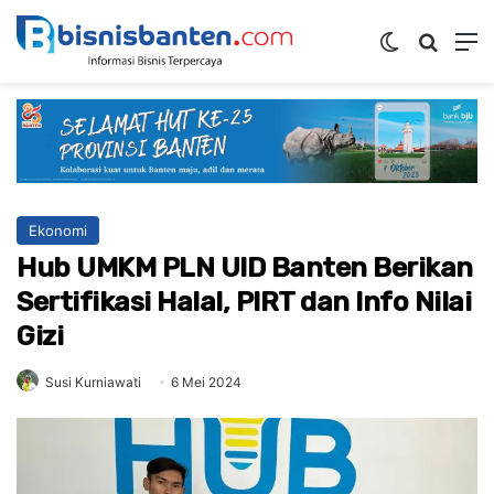
Switch ski
Mencar
M
Ekonomi
Hub UMKM PLN UID Banten Berikan
Sertifikasi Halal, PIRT dan Info Nilai
Gizi
Susi Kurniawati
6 Mei 2024