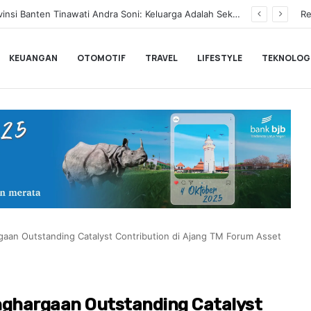
BLACKPINK Gelar Meet & Greet Spesial Rayakan Anniversary ke-10, Ini Syarat dan Jadwalnya
Re
KEUANGAN
OTOMOTIF
TRAVEL
LIFESTYLE
TEKNOLOG
gaan Outstanding Catalyst Contribution di Ajang TM Forum Asset
nghargaan Outstanding Catalyst