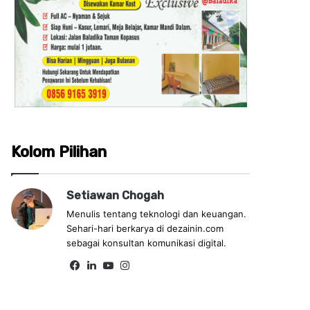
Kolom Pilihan
Setiawan Chogah
Menulis tentang teknologi dan keuangan.
Sehari-hari berkarya di dezainin.com
sebagai konsultan komunikasi digital.
Fa
Lin
Yo
Ins
ce
ke
uT
tag
bo
dIn
ub
ra