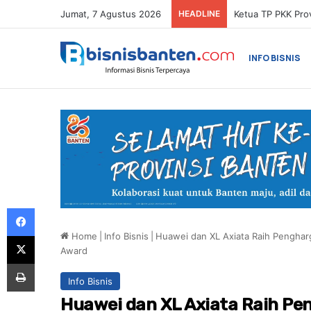
Jumat, 7 Agustus 2026
HEADLINE
INFO BISNIS
Facebook
Home
|
Info Bisnis
|
Huawei dan XL Axiata Raih Penghar
X
Award
Print
Info Bisnis
Huawei dan XL Axiata Raih Pe