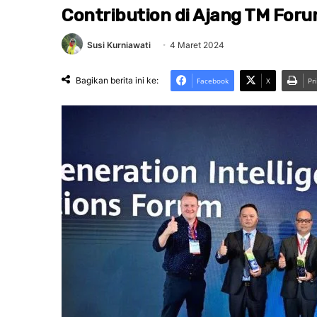
Contribution di Ajang TM For
Susi Kurniawati
4 Maret 2024
Bagikan berita ini ke:
Facebook
X
Pr