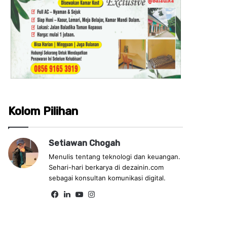
Kolom Pilihan
Setiawan Chogah
Menulis tentang teknologi dan keuangan.
Sehari-hari berkarya di dezainin.com
sebagai konsultan komunikasi digital.
Fa
Lin
Yo
Ins
ce
ke
uT
tag
bo
dIn
ub
ra