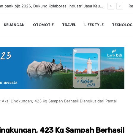
Dinilai Masih Rendah Saat MTQ, Puluhan Kafilah Kaligrafi Dibekali ke Lemka Sukabumi
Re
KEUANGAN
OTOMOTIF
TRAVEL
LIFESTYLE
TEKNOLOG
Aksi Lingkungan, 423 Kg Sampah Berhasil Diangkut dari Pantai
Lingkungan, 423 Kg Sampah Berhasil