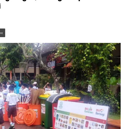
i
int