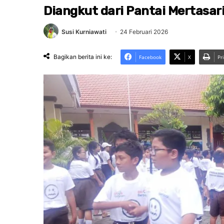
Diangkut dari Pantai Mertasar
Susi Kurniawati
24 Februari 2026
Bagikan berita ini ke:
Facebook
X
Pr