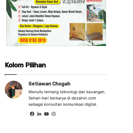
Kolom Pilihan
Setiawan Chogah
Menulis tentang teknologi dan keuangan.
Sehari-hari berkarya di dezainin.com
sebagai konsultan komunikasi digital.
Fa
Lin
Yo
Ins
ce
ke
uT
tag
bo
dIn
ub
ra