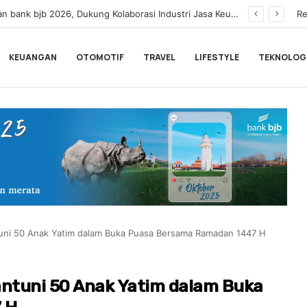
Dinilai Masih Rendah Saat MTQ, Puluhan Kafilah Kaligrafi Dibekali ke Lemka Sukabumi
Re
KEUANGAN
OTOMOTIF
TRAVEL
LIFESTYLE
TEKNOLOG
tuni 50 Anak Yatim dalam Buka Puasa Bersama Ramadan 1447 H
antuni 50 Anak Yatim dalam Buka