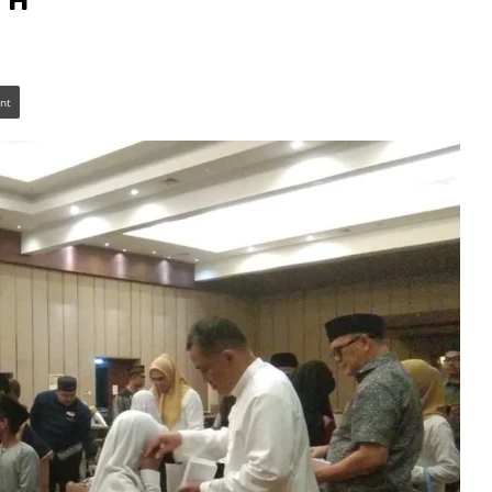
 H
int