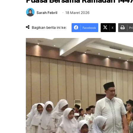
Puasa Bersama Ramadan 1447
Sarah Febril
18 Maret 2026
Bagikan berita ini ke:
Facebook
X
Pr