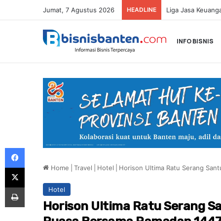
Jumat, 7 Agustus 2026
HEADLINE
INFO BISNIS
Facebook
Home
|
Travel
|
Hotel
|
Horison Ultima Ratu Serang San
X
Print
Hotel
Horison Ultima Ratu Serang S