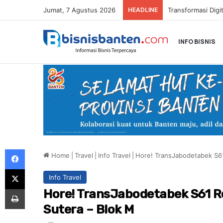
Jumat, 7 Agustus 2026
HEADLINE
INFO BISNIS
Facebook
Home
|
Travel
|
Info Travel
|
Hore! TransJabodetabek S61
X
Info Travel
Print
Hore! TransJabodetabek S61 R
Sutera – Blok M