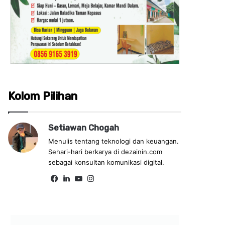
Kolom Pilihan
Setiawan Chogah
Menulis tentang teknologi dan keuangan.
Sehari-hari berkarya di dezainin.com
sebagai konsultan komunikasi digital.
Fa
Lin
Yo
Ins
ce
ke
uT
tag
bo
dIn
ub
ra
ok
e
m