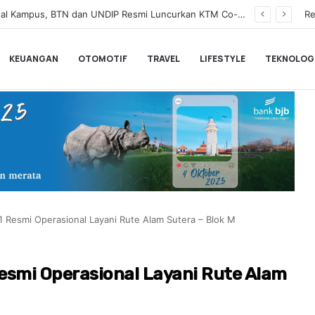
BNI Catat Fundamental Bisnis Kokoh di Bawah Danantara, Ditopang Pertumbuhan Kredit dan Kualitas Aset
Re
KEUANGAN
OTOMOTIF
TRAVEL
LIFESTYLE
TEKNOLOG
 Resmi Operasional Layani Rute Alam Sutera – Blok M
esmi Operasional Layani Rute Alam