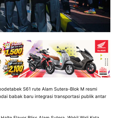
odetabek S61 rute Alam Sutera-Blok M resmi
dai babak baru integrasi transportasi publik antar
alte Flavor Bliss Alam Sutera, Wakil Wali Kota