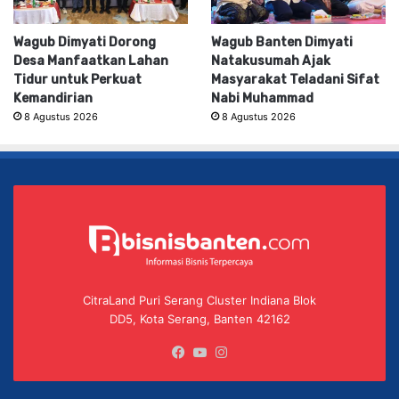
Wagub Dimyati Dorong
Wagub Banten Dimyati
Desa Manfaatkan Lahan
Natakusumah Ajak
Tidur untuk Perkuat
Masyarakat Teladani Sifat
Kemandirian
Nabi Muhammad
8 Agustus 2026
8 Agustus 2026
CitraLand Puri Serang Cluster Indiana Blok
DD5, Kota Serang, Banten 42162
Facebook
YouTube
Instagram