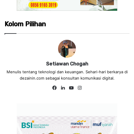
Kolom Pilihan
Setiawan Chogah
Menulis tentang teknologi dan keuangan. Sehari-hari berkarya di
dezainin.com sebagai konsultan komunikasi digital.
Fa
Lin
Yo
Ins
ce
ke
uT
tag
bo
dIn
ub
ra
ok
e
m