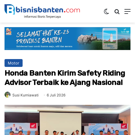
Switch ski
Mencar
M
Motor
Honda Banten Kirim Safety Riding
Advisor Terbaik ke Ajang Nasional
Susi Kurniawati
6 Juli 2026