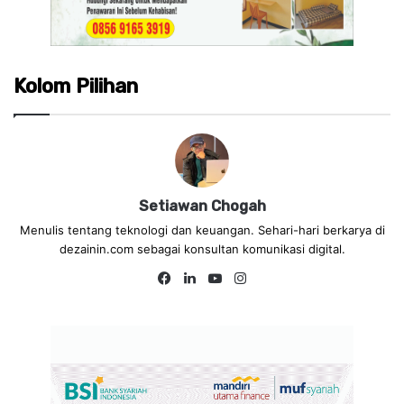
Kolom Pilihan
Setiawan Chogah
Menulis tentang teknologi dan keuangan. Sehari-hari berkarya di
dezainin.com sebagai konsultan komunikasi digital.
Fa
Lin
Yo
Ins
ce
ke
uT
tag
bo
dIn
ub
ra
ok
e
m