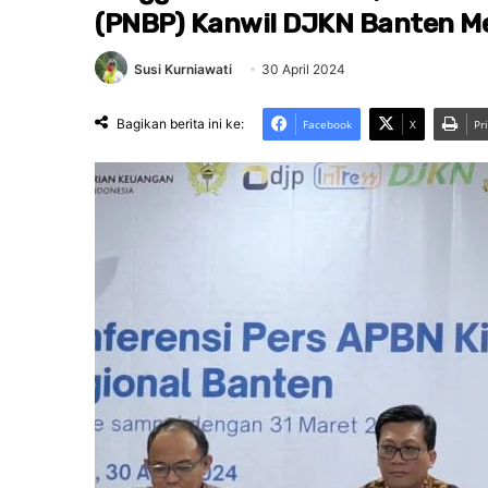
(PNBP) Kanwil DJKN Banten Me
Susi Kurniawati
30 April 2024
Bagikan berita ini ke:
Facebook
X
Pr