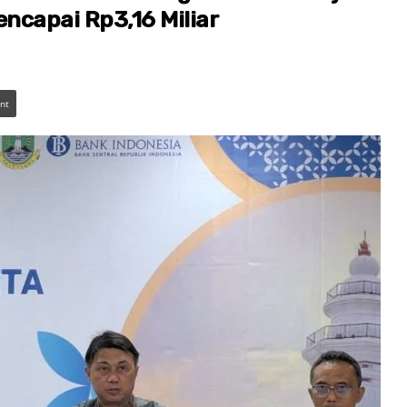
ncapai Rp3,16 Miliar
int