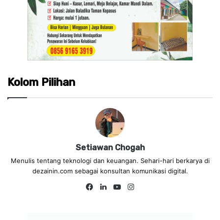
Kolom Pilihan
Setiawan Chogah
Menulis tentang teknologi dan keuangan. Sehari-hari berkarya di
dezainin.com sebagai konsultan komunikasi digital.
Fa
Lin
Yo
Ins
ce
ke
uT
tag
bo
dIn
ub
ra