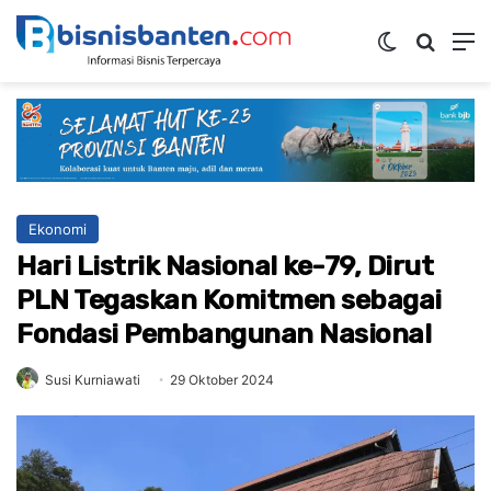
Switch ski
Mencar
M
Ekonomi
Hari Listrik Nasional ke-79, Dirut
PLN Tegaskan Komitmen sebagai
Fondasi Pembangunan Nasional
Susi Kurniawati
29 Oktober 2024