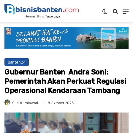
Switch ski
Mencar
M
Banten24
Gubernur Banten Andra Soni:
Pemerintah Akan Perkuat Regulasi
Operasional Kendaraan Tambang
Susi Kurniawati
18 Oktober 2025