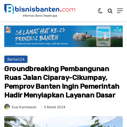
Switch ski
Mencar
M
Banten24
Groundbreaking Pembangunan
Ruas Jalan Ciparay-Cikumpay,
Pemprov Banten Ingin Pemerintah
Hadir Menyiapkan Layanan Dasar
Susi Kurniawati
5 Maret 2024