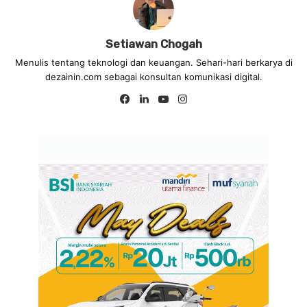
Setiawan Chogah
Menulis tentang teknologi dan keuangan. Sehari-hari berkarya di
dezainin.com sebagai konsultan komunikasi digital.
Fa
Lin
Yo
Ins
ce
ke
uT
tag
bo
dIn
ub
ra
ok
e
m