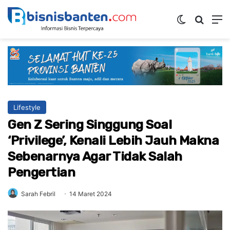
Switch ski
Mencar
M
Lifestyle
Gen Z Sering Singgung Soal
‘Privilege’, Kenali Lebih Jauh Makna
Sebenarnya Agar Tidak Salah
Pengertian
Sarah Febril
14 Maret 2024