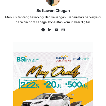
Setiawan Chogah
Menulis tentang teknologi dan keuangan. Sehari-hari berkarya di
dezainin.com sebagai konsultan komunikasi digital.
Fa
Lin
Yo
Ins
ce
ke
uT
tag
bo
dIn
ub
ra
ok
e
m