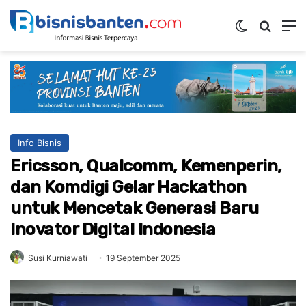
Switch ski
Mencar
M
Info Bisnis
Ericsson, Qualcomm, Kemenperin,
dan Komdigi Gelar Hackathon
untuk Mencetak Generasi Baru
Inovator Digital Indonesia
Susi Kurniawati
19 September 2025