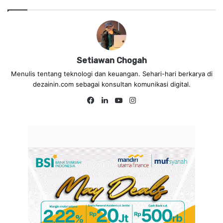
Setiawan Chogah
Menulis tentang teknologi dan keuangan. Sehari-hari berkarya di
dezainin.com sebagai konsultan komunikasi digital.
Fa
Lin
Yo
Ins
ce
ke
uT
tag
bo
dIn
ub
ra
ok
e
m