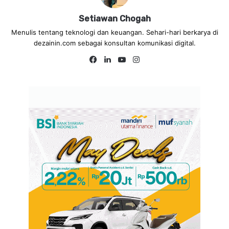
Setiawan Chogah
Menulis tentang teknologi dan keuangan. Sehari-hari berkarya di
dezainin.com sebagai konsultan komunikasi digital.
Fa
Lin
Yo
Ins
ce
ke
uT
tag
bo
dIn
ub
ra
ok
e
m