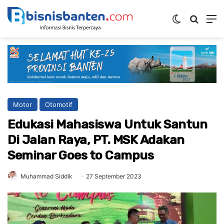
Switch ski
Mencar
M
Motor
Otomotif
Edukasi Mahasiswa Untuk Santun
Di Jalan Raya, PT. MSK Adakan
Seminar Goes to Campus
Muhammad Siddik
27 September 2023