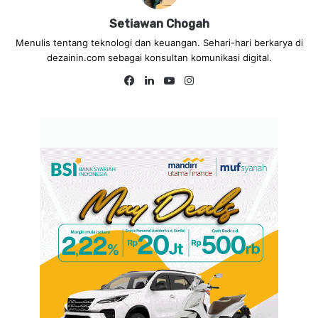
Setiawan Chogah
Menulis tentang teknologi dan keuangan. Sehari-hari berkarya di
dezainin.com sebagai konsultan komunikasi digital.
Fa
Lin
Yo
Ins
ce
ke
uT
tag
bo
dIn
ub
ra
ok
e
m