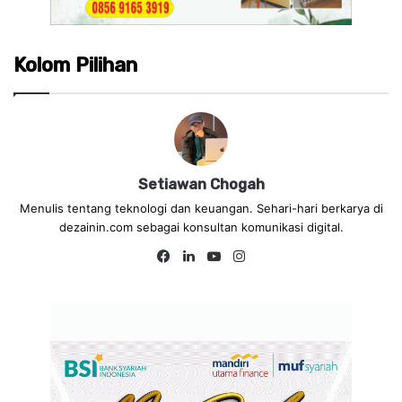
Kolom Pilihan
Setiawan Chogah
Menulis tentang teknologi dan keuangan. Sehari-hari berkarya di
dezainin.com sebagai konsultan komunikasi digital.
Fa
Lin
Yo
Ins
ce
ke
uT
tag
bo
dIn
ub
ra
ok
e
m