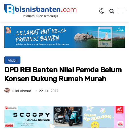
Switch ski
Mencar
M
Mobil
DPD REI Banten Nilai Pemda Belum
Konsen Dukung Rumah Murah
Hilal Ahmad
22 Juli 2017