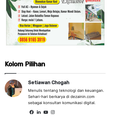
Kolom Pilihan
Setiawan Chogah
Menulis tentang teknologi dan keuangan.
Sehari-hari berkarya di dezainin.com
sebagai konsultan komunikasi digital.
Fa
Lin
Yo
Ins
ce
ke
uT
tag
bo
dIn
ub
ra