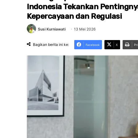
Indonesia Tekankan Pentingn
Kepercayaan dan Regulasi
Susi Kurniawati
13 Mei 2026
Bagikan berita ini ke:
Facebook
X
Pr