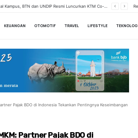
BNI Catat Fundamental Bisnis Kokoh di Bawah Danantara, Ditopang Pertumbuhan Kredit dan Kualitas Aset
Re
KEUANGAN
OTOMOTIF
TRAVEL
LIFESTYLE
TEKNOLOG
rtner Pajak BDO di Indonesia Tekankan Pentingnya Keseimbangan
KM: Partner Pajak BDO di