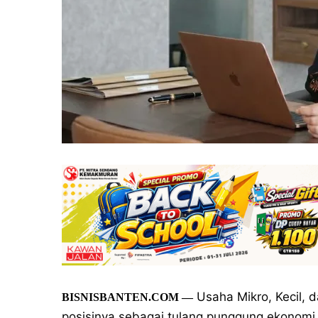
Usaha Mikro, Kecil,
BISNISBANTEN.COM
—
posisinya sebagai tulang punggung ekonomi n