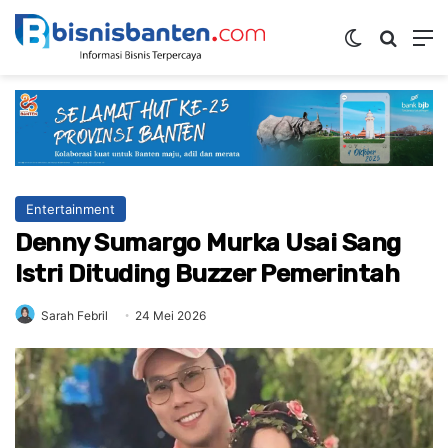
Switch ski
Mencar
M
Entertainment
Denny Sumargo Murka Usai Sang
Istri Dituding Buzzer Pemerintah
Sarah Febril
24 Mei 2026