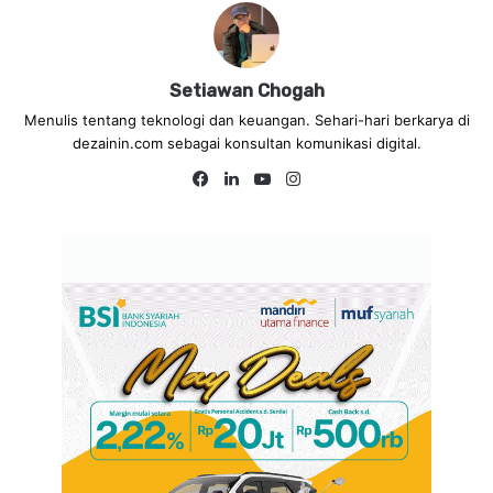
Setiawan Chogah
Menulis tentang teknologi dan keuangan. Sehari-hari berkarya di
dezainin.com sebagai konsultan komunikasi digital.
Fa
Lin
Yo
Ins
ce
ke
uT
tag
bo
dIn
ub
ra
ok
e
m