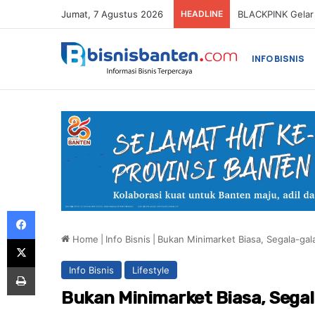
Jumat, 7 Agustus 2026
HEADLINE
INFO BISNIS
Facebook
Home
|
Info Bisnis
|
Bukan Minimarket Biasa, Segala-gala
X
Print
Info Bisnis
Lifestyle
Bukan Minimarket Biasa, Segal