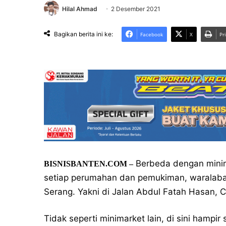
Hilal Ahmad
2 Desember 2021
Bagikan berita ini ke:
Facebook
X
Pr
Berbeda dengan minima
BISNISBANTEN.COM –
setiap perumahan dan pemukiman, waralaba i
Serang. Yakni di Jalan Abdul Fatah Hasan, Ci
Tidak seperti minimarket lain, di sini hampi