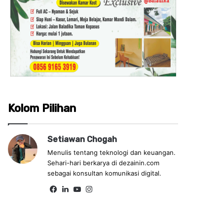
Kolom Pilihan
Setiawan Chogah
Menulis tentang teknologi dan keuangan.
Sehari-hari berkarya di dezainin.com
sebagai konsultan komunikasi digital.
Fa
Lin
Yo
Ins
ce
ke
uT
tag
bo
dIn
ub
ra