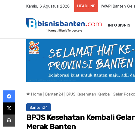
Kamis, 6 Agustus 2026
HEADLINE
SMARTFREN Luncu
INFO BISNIS
Facebook
Home
|
Banten24
|
BPJS Kesehatan Kembali Gelar Posko
X
Banten24
Print
BPJS Kesehatan Kembali Gelar 
Merak Banten