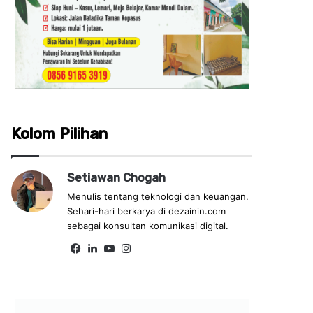
Kolom Pilihan
Setiawan Chogah
Menulis tentang teknologi dan keuangan.
Sehari-hari berkarya di dezainin.com
sebagai konsultan komunikasi digital.
Fa
Lin
Yo
Ins
ce
ke
uT
tag
bo
dIn
ub
ra
ok
e
m