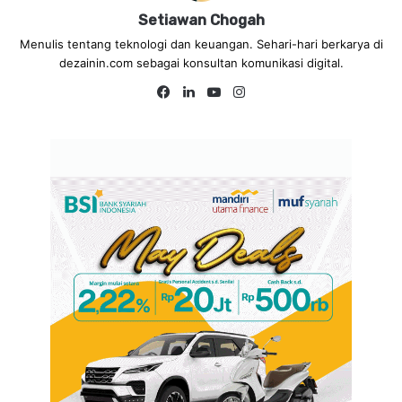
Setiawan Chogah
Menulis tentang teknologi dan keuangan. Sehari-hari berkarya di
dezainin.com sebagai konsultan komunikasi digital.
Fa
Lin
Yo
Ins
ce
ke
uT
tag
bo
dIn
ub
ra
ok
e
m