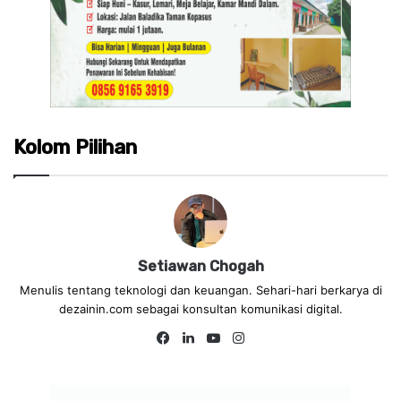
Kolom Pilihan
Setiawan Chogah
Menulis tentang teknologi dan keuangan. Sehari-hari berkarya di
dezainin.com sebagai konsultan komunikasi digital.
Fa
Lin
Yo
Ins
ce
ke
uT
tag
bo
dIn
ub
ra