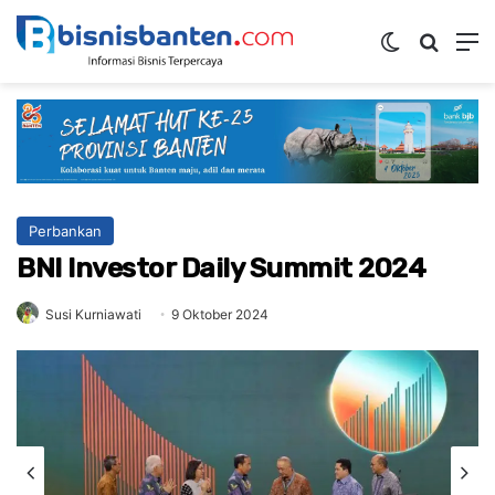
Switch ski
Mencar
M
Perbankan
BNI Investor Daily Summit 2024
Susi Kurniawati
9 Oktober 2024