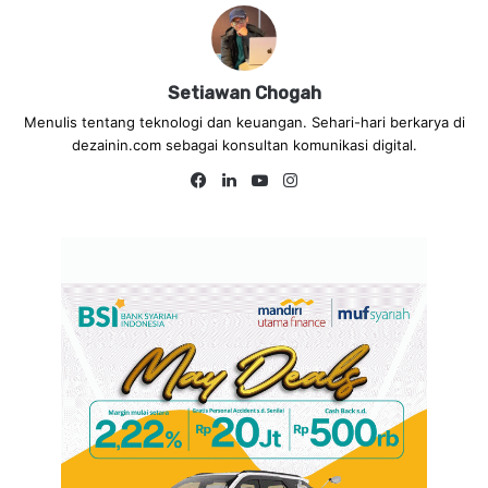
Setiawan Chogah
Menulis tentang teknologi dan keuangan. Sehari-hari berkarya di
dezainin.com sebagai konsultan komunikasi digital.
Fa
Lin
Yo
Ins
ce
ke
uT
tag
bo
dIn
ub
ra
ok
e
m