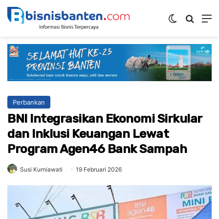
Switch ski
Mencar
M
Perbankan
BNI Integrasikan Ekonomi Sirkular
dan Inklusi Keuangan Lewat
Program Agen46 Bank Sampah
Susi Kurniawati
19 Februari 2026