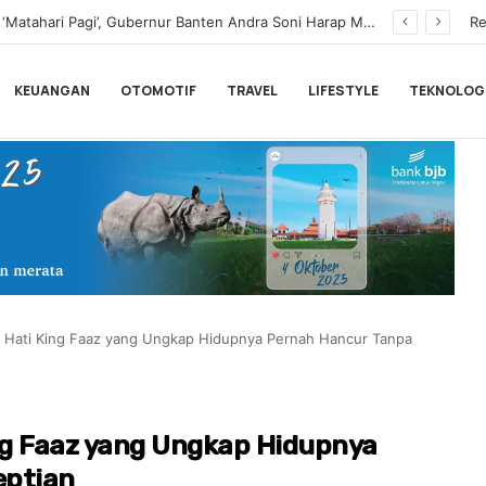
Buka Serang Fair 2026, Walikota Serang Budi Rustandi Tegaskan Komitmen Memberantas Miras dan Dorong UMKM
Re
KEUANGAN
OTOMOTIF
TRAVEL
LIFESTYLE
TEKNOLOG
n Hati King Faaz yang Ungkap Hidupnya Pernah Hancur Tanpa
ng Faaz yang Ungkap Hidupnya
eptian