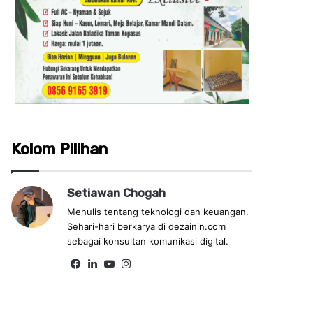
Kolom Pilihan
Setiawan Chogah
Menulis tentang teknologi dan keuangan.
Sehari-hari berkarya di dezainin.com
sebagai konsultan komunikasi digital.
Fa
Lin
Yo
Ins
ce
ke
uT
tag
bo
dIn
ub
ra