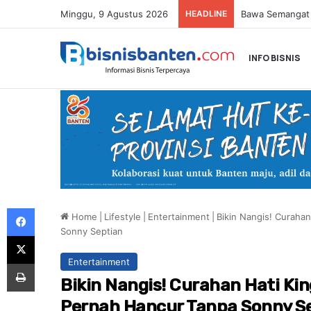
Minggu, 9 Agustus 2026
HEADLINE
INFO BISNIS
Facebook
Home
|
Lifestyle
|
Entertainment
|
Bikin Nangis! Curaha
Sonny Septian
X
Entertainment
Print
Bikin Nangis! Curahan Hati Ki
Pernah Hancur Tanpa Sonny S