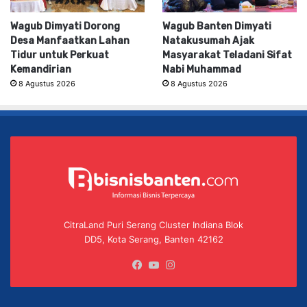
Wagub Dimyati Dorong
Wagub Banten Dimyati
Desa Manfaatkan Lahan
Natakusumah Ajak
Tidur untuk Perkuat
Masyarakat Teladani Sifat
Kemandirian
Nabi Muhammad
8 Agustus 2026
8 Agustus 2026
CitraLand Puri Serang Cluster Indiana Blok
DD5, Kota Serang, Banten 42162
Facebook
YouTube
Instagram