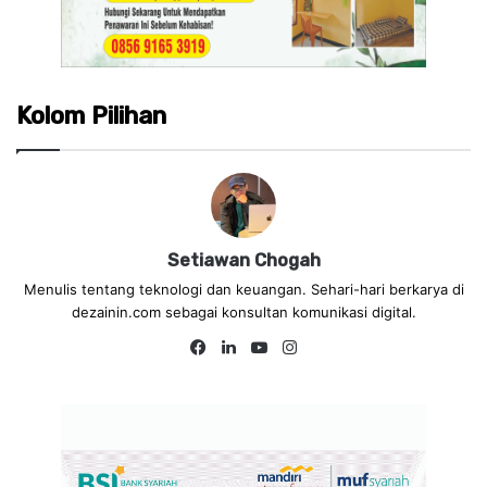
Kolom Pilihan
Setiawan Chogah
Menulis tentang teknologi dan keuangan. Sehari-hari berkarya di
dezainin.com sebagai konsultan komunikasi digital.
Fa
Lin
Yo
Ins
ce
ke
uT
tag
bo
dIn
ub
ra
ok
e
m