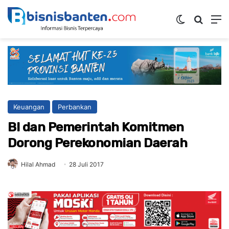
Switch ski
Mencar
M
Keuangan
Perbankan
BI dan Pemerintah Komitmen
Dorong Perekonomian Daerah
Hilal Ahmad
28 Juli 2017