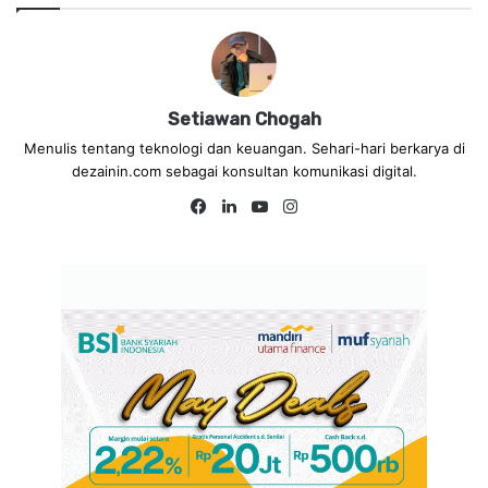
Setiawan Chogah
Menulis tentang teknologi dan keuangan. Sehari-hari berkarya di
dezainin.com sebagai konsultan komunikasi digital.
Fa
Lin
Yo
Ins
ce
ke
uT
tag
bo
dIn
ub
ra
ok
e
m